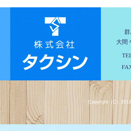
群
大間々
TEL
FAX
Copyright（C）2018 